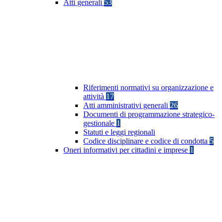
Atti generali
53
Riferimenti normativi su organizzazione e
attività
17
Atti amministrativi generali
26
Documenti di programmazione strategico-
gestionale
1
Statuti e leggi regionali
Codice disciplinare e codice di condotta
5
Oneri informativi per cittadini e imprese
1