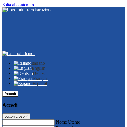
Salta al contenuto
Italiano
Italiano
English
Deutsch
Français
Español
Accedi
Accedi
button close
×
Nome Utente