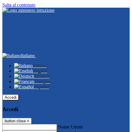
Salta al contenuto
Italiano
Italiano
English
Deutsch
Français
Español
Accedi
Accedi
button close
×
Nome Utente