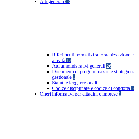
Atti generali
53
Riferimenti normativi su organizzazione e
attività
17
Atti amministrativi generali
26
Documenti di programmazione strategico-
gestionale
1
Statuti e leggi regionali
Codice disciplinare e codice di condotta
5
Oneri informativi per cittadini e imprese
1