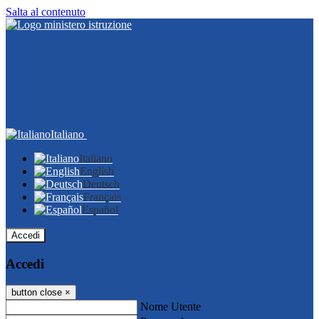
Salta al contenuto
Italiano
Italiano
English
Deutsch
Français
Español
Accedi
Accedi
button close
×
Nome Utente