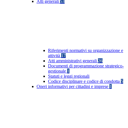
Atti generali
53
Riferimenti normativi su organizzazione e
attività
17
Atti amministrativi generali
26
Documenti di programmazione strategico-
gestionale
1
Statuti e leggi regionali
Codice disciplinare e codice di condotta
5
Oneri informativi per cittadini e imprese
1