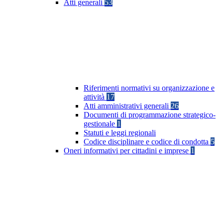
Atti generali
53
Riferimenti normativi su organizzazione e
attività
17
Atti amministrativi generali
26
Documenti di programmazione strategico-
gestionale
1
Statuti e leggi regionali
Codice disciplinare e codice di condotta
5
Oneri informativi per cittadini e imprese
1