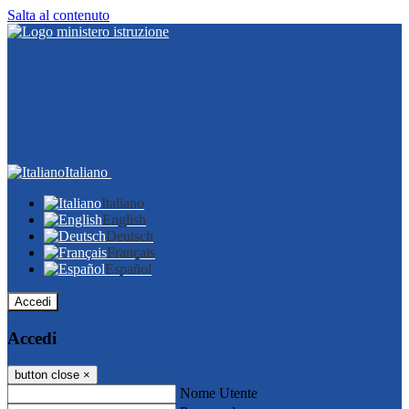
Salta al contenuto
Italiano
Italiano
English
Deutsch
Français
Español
Accedi
Accedi
button close
×
Nome Utente