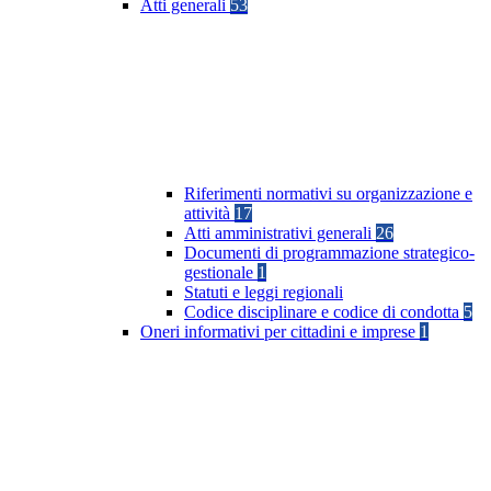
Atti generali
53
Riferimenti normativi su organizzazione e
attività
17
Atti amministrativi generali
26
Documenti di programmazione strategico-
gestionale
1
Statuti e leggi regionali
Codice disciplinare e codice di condotta
5
Oneri informativi per cittadini e imprese
1