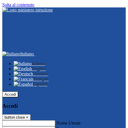
Salta al contenuto
Italiano
Italiano
English
Deutsch
Français
Español
Accedi
Accedi
button close
×
Nome Utente