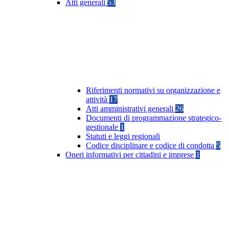
Atti generali
53
Riferimenti normativi su organizzazione e
attività
17
Atti amministrativi generali
26
Documenti di programmazione strategico-
gestionale
1
Statuti e leggi regionali
Codice disciplinare e codice di condotta
5
Oneri informativi per cittadini e imprese
1