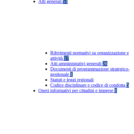
Atti generali
53
Riferimenti normativi su organizzazione e
attività
17
Atti amministrativi generali
26
Documenti di programmazione strategico-
gestionale
1
Statuti e leggi regionali
Codice disciplinare e codice di condotta
5
Oneri informativi per cittadini e imprese
1