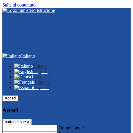
Salta al contenuto
Italiano
Italiano
English
Deutsch
Français
Español
Accedi
Accedi
button close
×
Nome Utente