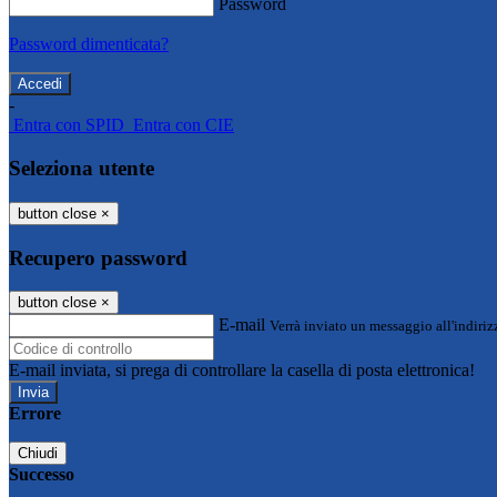
Password
Password dimenticata?
-
Entra con SPID
Entra con CIE
Seleziona utente
button close
×
Recupero password
button close
×
E-mail
Verrà inviato un messaggio all'indirizz
E-mail inviata, si prega di controllare la casella di posta elettronica!
Errore
Chiudi
Successo