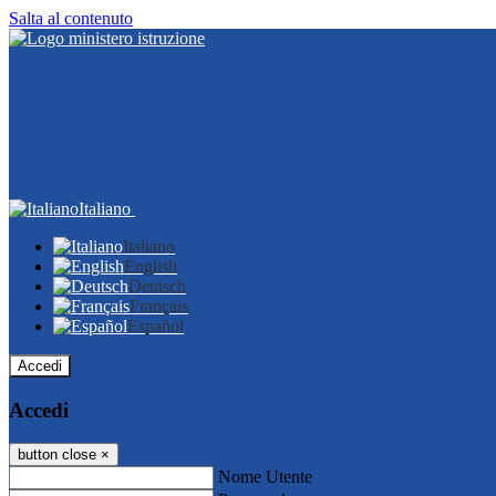
Salta al contenuto
Italiano
Italiano
English
Deutsch
Français
Español
Accedi
Accedi
button close
×
Nome Utente