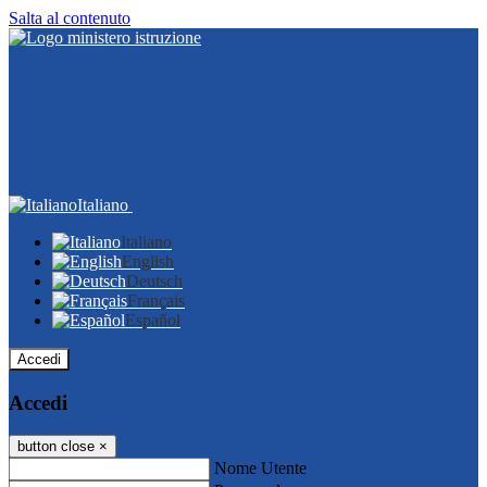
Salta al contenuto
Italiano
Italiano
English
Deutsch
Français
Español
Accedi
Accedi
button close
×
Nome Utente