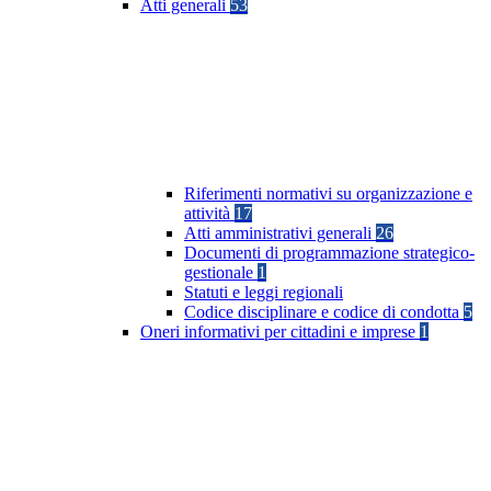
Atti generali
53
Riferimenti normativi su organizzazione e
attività
17
Atti amministrativi generali
26
Documenti di programmazione strategico-
gestionale
1
Statuti e leggi regionali
Codice disciplinare e codice di condotta
5
Oneri informativi per cittadini e imprese
1