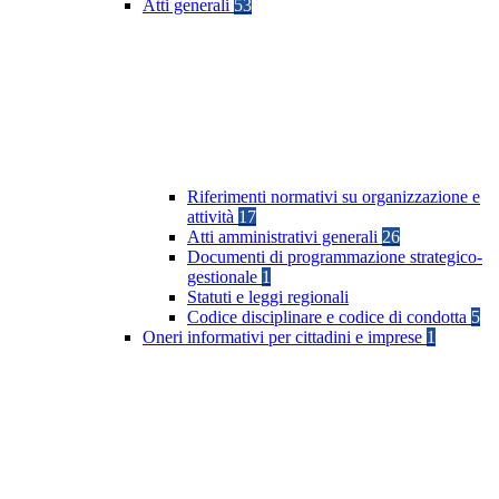
Atti generali
53
Riferimenti normativi su organizzazione e
attività
17
Atti amministrativi generali
26
Documenti di programmazione strategico-
gestionale
1
Statuti e leggi regionali
Codice disciplinare e codice di condotta
5
Oneri informativi per cittadini e imprese
1