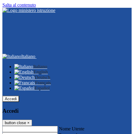
Salta al contenuto
Italiano
Italiano
English
Deutsch
Français
Español
Accedi
Accedi
button close
×
Nome Utente