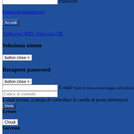
Password
Password dimenticata?
-
Entra con SPID
Entra con CIE
Seleziona utente
button close
×
Recupero password
button close
×
E-mail
Verrà inviato un messaggio all'indirizz
E-mail inviata, si prega di controllare la casella di posta elettronica!
Errore
Chiudi
Successo