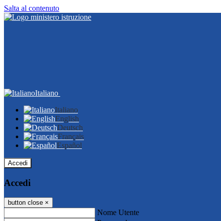
Salta al contenuto
Italiano
Italiano
English
Deutsch
Français
Español
Accedi
Accedi
button close
×
Nome Utente