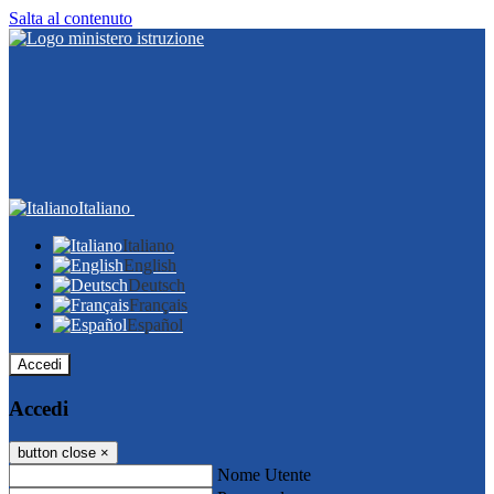
Salta al contenuto
Italiano
Italiano
English
Deutsch
Français
Español
Accedi
Accedi
button close
×
Nome Utente