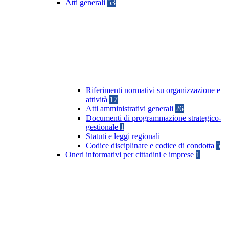
Atti generali
53
Riferimenti normativi su organizzazione e
attività
17
Atti amministrativi generali
26
Documenti di programmazione strategico-
gestionale
1
Statuti e leggi regionali
Codice disciplinare e codice di condotta
5
Oneri informativi per cittadini e imprese
1