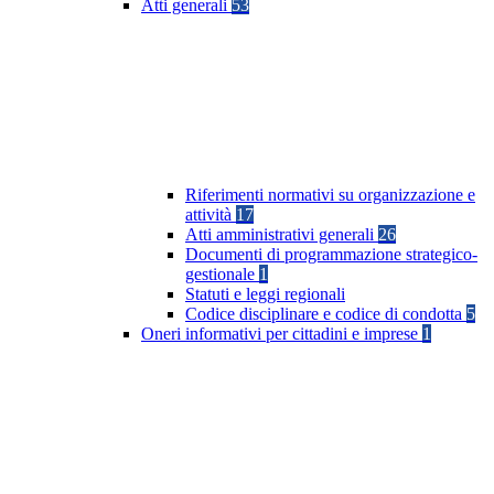
Atti generali
53
Riferimenti normativi su organizzazione e
attività
17
Atti amministrativi generali
26
Documenti di programmazione strategico-
gestionale
1
Statuti e leggi regionali
Codice disciplinare e codice di condotta
5
Oneri informativi per cittadini e imprese
1