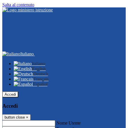
Salta al contenuto
Italiano
Italiano
English
Deutsch
Français
Español
Accedi
Accedi
button close
×
Nome Utente