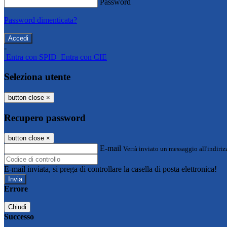
Password
Password dimenticata?
-
Entra con SPID
Entra con CIE
Seleziona utente
button close
×
Recupero password
button close
×
E-mail
Verrà inviato un messaggio all'indirizz
E-mail inviata, si prega di controllare la casella di posta elettronica!
Errore
Chiudi
Successo