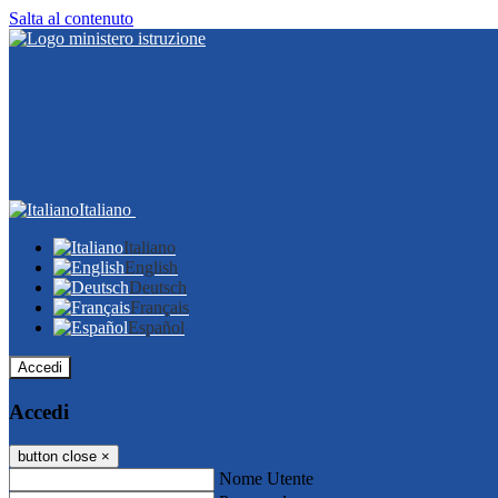
Salta al contenuto
Italiano
Italiano
English
Deutsch
Français
Español
Accedi
Accedi
button close
×
Nome Utente