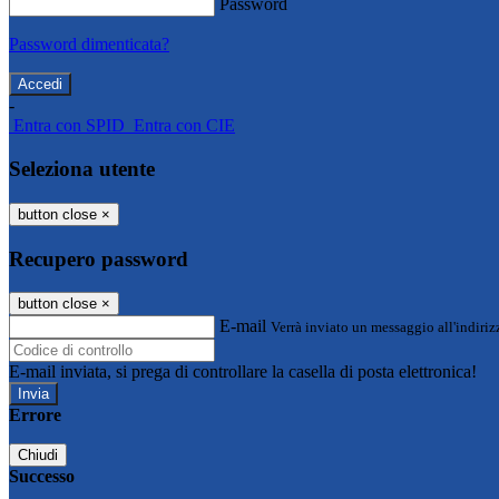
Password
Password dimenticata?
-
Entra con SPID
Entra con CIE
Seleziona utente
button close
×
Recupero password
button close
×
E-mail
Verrà inviato un messaggio all'indirizz
E-mail inviata, si prega di controllare la casella di posta elettronica!
Errore
Chiudi
Successo