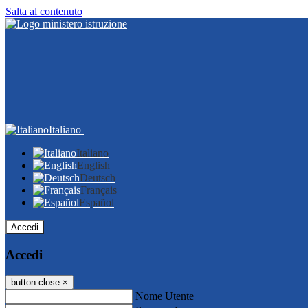
Salta al contenuto
Italiano
Italiano
English
Deutsch
Français
Español
Accedi
Accedi
button close
×
Nome Utente