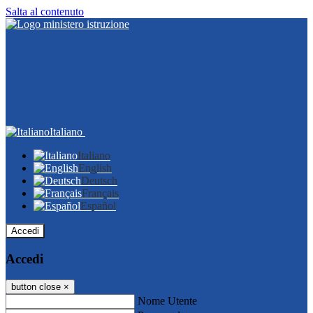
Salta al contenuto
Italiano
Italiano
English
Deutsch
Français
Español
Accedi
Accedi
button close
×
Nome Utente