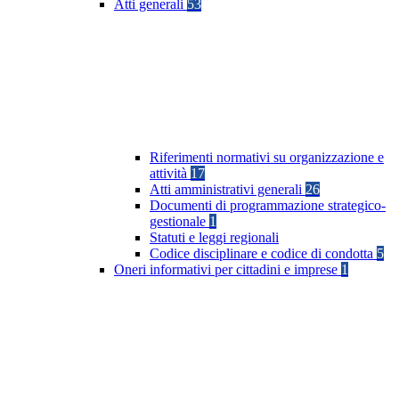
Atti generali
53
Riferimenti normativi su organizzazione e
attività
17
Atti amministrativi generali
26
Documenti di programmazione strategico-
gestionale
1
Statuti e leggi regionali
Codice disciplinare e codice di condotta
5
Oneri informativi per cittadini e imprese
1