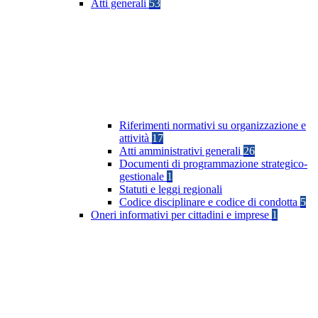
Atti generali
53
Riferimenti normativi su organizzazione e
attività
17
Atti amministrativi generali
26
Documenti di programmazione strategico-
gestionale
1
Statuti e leggi regionali
Codice disciplinare e codice di condotta
5
Oneri informativi per cittadini e imprese
1