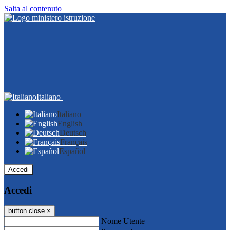
Salta al contenuto
Italiano
Italiano
English
Deutsch
Français
Español
Accedi
Accedi
button close
×
Nome Utente