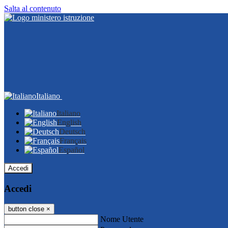
Salta al contenuto
Italiano
Italiano
English
Deutsch
Français
Español
Accedi
Accedi
button close
×
Nome Utente