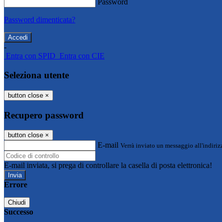
Password
Password dimenticata?
-
Entra con SPID
Entra con CIE
Seleziona utente
button close
×
Recupero password
button close
×
E-mail
Verrà inviato un messaggio all'indirizz
E-mail inviata, si prega di controllare la casella di posta elettronica!
Errore
Chiudi
Successo