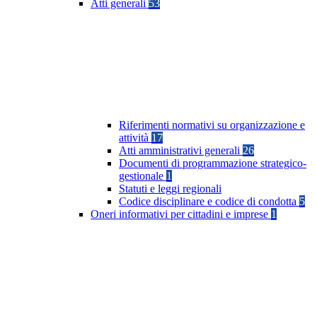
Atti generali
53
Riferimenti normativi su organizzazione e
attività
17
Atti amministrativi generali
26
Documenti di programmazione strategico-
gestionale
1
Statuti e leggi regionali
Codice disciplinare e codice di condotta
5
Oneri informativi per cittadini e imprese
1