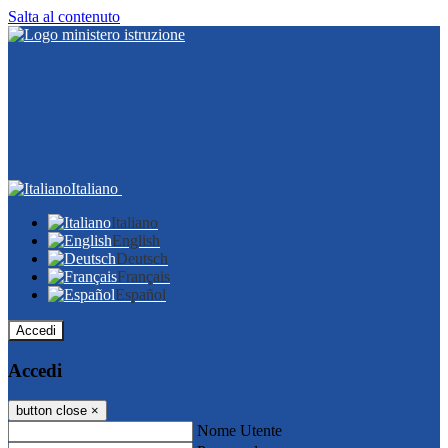
Salta al contenuto
Italiano
Italiano
English
Deutsch
Français
Español
Accedi
Accedi
button close
×
Nome Utente