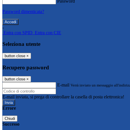
Password
Password dimenticata?
-
Entra con SPID
Entra con CIE
Seleziona utente
button close
×
Recupero password
button close
×
E-mail
Verrà inviato un messaggio all'indirizz
E-mail inviata, si prega di controllare la casella di posta elettronica!
Errore
Chiudi
Successo