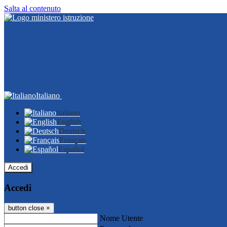
Salta al contenuto
Italiano
Italiano
English
Deutsch
Français
Español
Accedi
Accedi
button close
×
Nome Utente