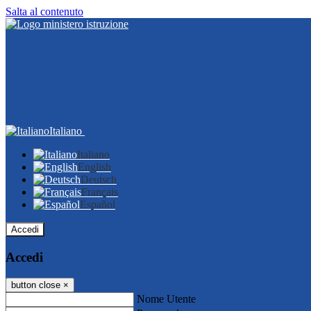
Salta al contenuto
Italiano
Italiano
English
Deutsch
Français
Español
Accedi
Accedi
button close
×
Nome Utente