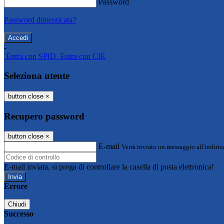
Password
Password dimenticata?
-
Entra con SPID
Entra con CIE
Seleziona utente
button close
×
Recupero password
button close
×
E-mail
Verrà inviato un messaggio all'indirizz
E-mail inviata, si prega di controllare la casella di posta elettronica!
Errore
Chiudi
Successo