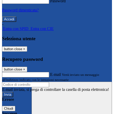
Password
Password dimenticata?
-
Entra con SPID
Entra con CIE
Seleziona utente
button close
×
Recupero password
button close
×
E-mail
Verrà inviato un messaggio
all'indirizzo indicato con le istruzioni necessarie.
E-mail inviata, si prega di controllare la casella di posta elettronica!
Errore
Chiudi
Successo