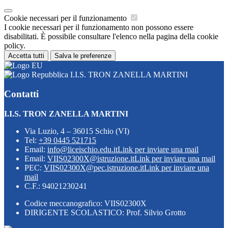
Cookie necessari per il funzionamento
I cookie necessari per il funzionamento non possono essere
disabilitati. È possibile consultare l'elenco nella pagina della cookie
policy.
Accetta tutti
Salva le preferenze
I.I.S. TRON ZANELLA MARTINI
Contatti
I.I.S. TRON ZANELLA MARTINI
Via Luzio, 4 – 36015 Schio (VI)
Tel:
+39 0445 521715
Email:
info@liceischio.edu.it
Link per inviare una mail
Email:
VIIS02300X@istruzione.it
Link per inviare una mail
PEC:
VIIS02300X@pec.istruzione.it
Link per inviare una
mail
C.F.: 94021230241
Codice meccanografico: VIIS02300X
DIRIGENTE SCOLASTICO: Prof. Silvio Grotto