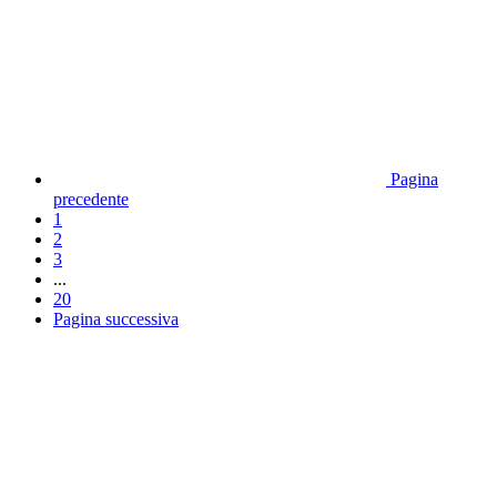
Pagina
precedente
1
2
3
...
20
Pagina successiva