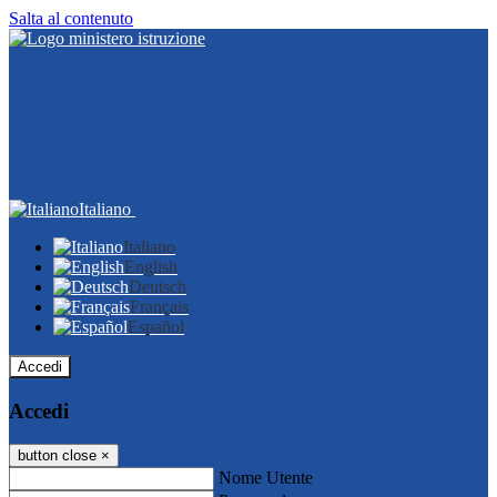
Salta al contenuto
Italiano
Italiano
English
Deutsch
Français
Español
Accedi
Accedi
button close
×
Nome Utente