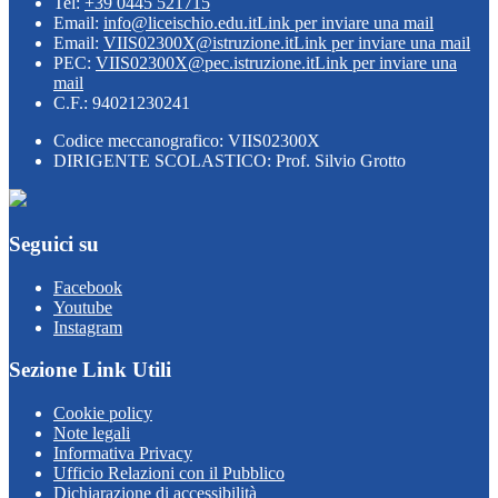
Tel:
+39 0445 521715
Email:
info@liceischio.edu.it
Link per inviare una mail
Email:
VIIS02300X@istruzione.it
Link per inviare una mail
PEC:
VIIS02300X@pec.istruzione.it
Link per inviare una
mail
C.F.: 94021230241
Codice meccanografico: VIIS02300X
DIRIGENTE SCOLASTICO: Prof. Silvio Grotto
Seguici su
Facebook
Youtube
Instagram
Sezione Link Utili
Cookie policy
Note legali
Informativa Privacy
Ufficio Relazioni con il Pubblico
Dichiarazione di accessibilità