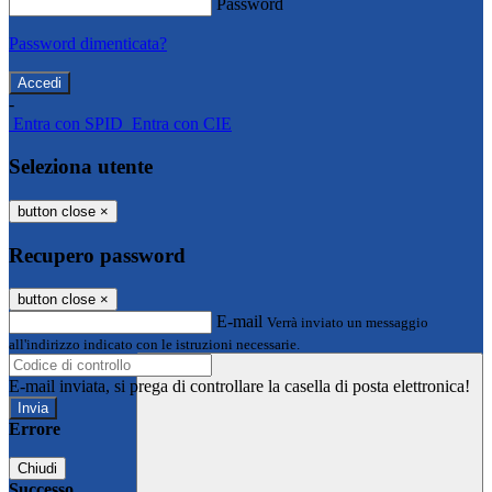
Password
Password dimenticata?
-
Entra con SPID
Entra con CIE
Seleziona utente
button close
×
Recupero password
button close
×
E-mail
Verrà inviato un messaggio
all'indirizzo indicato con le istruzioni necessarie.
E-mail inviata, si prega di controllare la casella di posta elettronica!
Errore
Chiudi
Successo