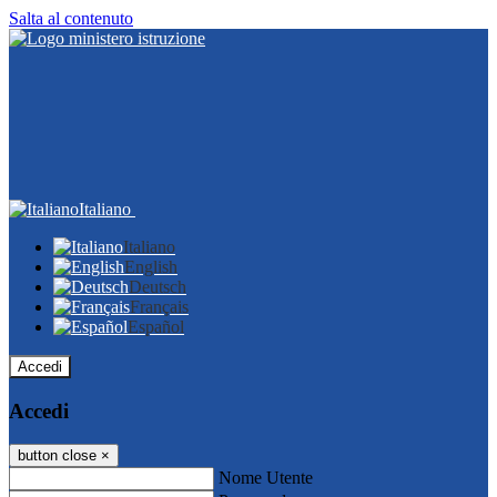
Salta al contenuto
Italiano
Italiano
English
Deutsch
Français
Español
Accedi
Accedi
button close
×
Nome Utente