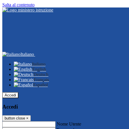
Salta al contenuto
Italiano
Italiano
English
Deutsch
Français
Español
Accedi
Accedi
button close
×
Nome Utente