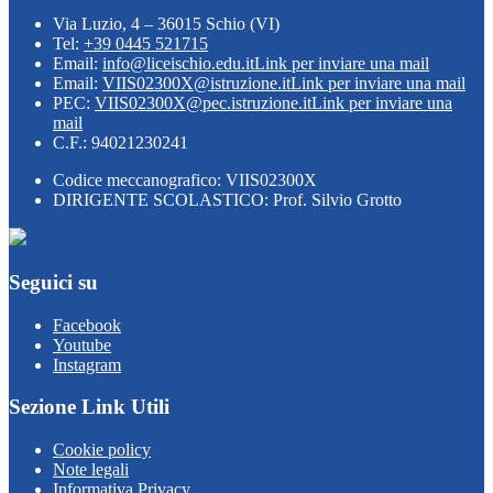
Via Luzio, 4 – 36015 Schio (VI)
Tel:
+39 0445 521715
Email:
info@liceischio.edu.it
Link per inviare una mail
Email:
VIIS02300X@istruzione.it
Link per inviare una mail
PEC:
VIIS02300X@pec.istruzione.it
Link per inviare una
mail
C.F.: 94021230241
Codice meccanografico: VIIS02300X
DIRIGENTE SCOLASTICO: Prof. Silvio Grotto
Seguici su
Facebook
Youtube
Instagram
Sezione Link Utili
Cookie policy
Note legali
Informativa Privacy