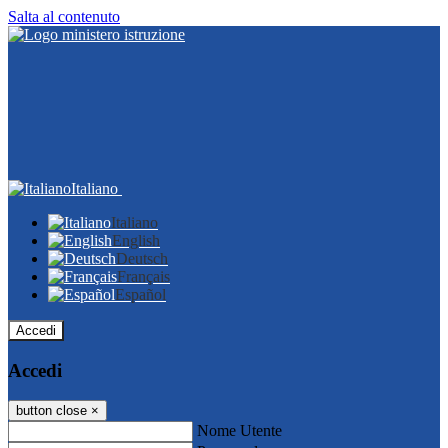
Salta al contenuto
Italiano
Italiano
English
Deutsch
Français
Español
Accedi
Accedi
button close
×
Nome Utente