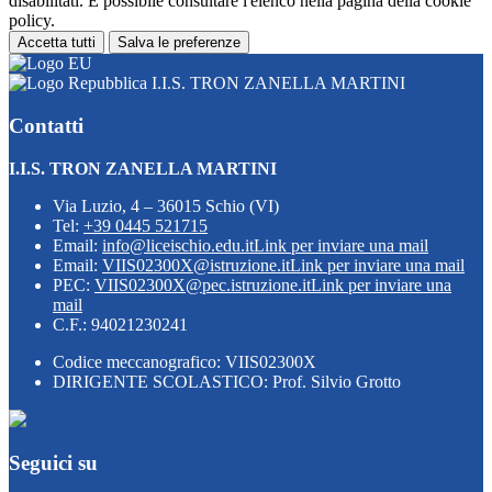
disabilitati. È possibile consultare l'elenco nella pagina della cookie
policy.
Accetta tutti
Salva le preferenze
I.I.S. TRON ZANELLA MARTINI
Contatti
I.I.S. TRON ZANELLA MARTINI
Via Luzio, 4 – 36015 Schio (VI)
Tel:
+39 0445 521715
Email:
info@liceischio.edu.it
Link per inviare una mail
Email:
VIIS02300X@istruzione.it
Link per inviare una mail
PEC:
VIIS02300X@pec.istruzione.it
Link per inviare una
mail
C.F.: 94021230241
Codice meccanografico: VIIS02300X
DIRIGENTE SCOLASTICO: Prof. Silvio Grotto
Seguici su