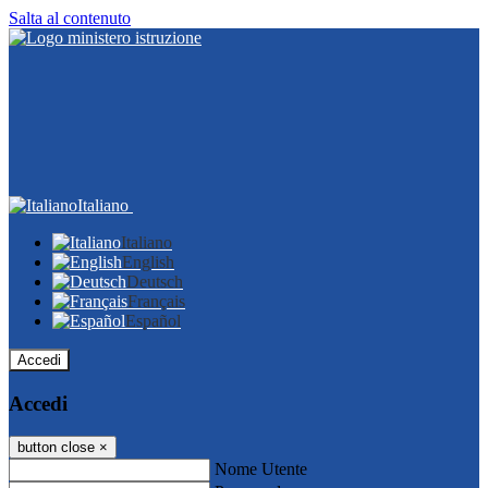
Salta al contenuto
Italiano
Italiano
English
Deutsch
Français
Español
Accedi
Accedi
button close
×
Nome Utente