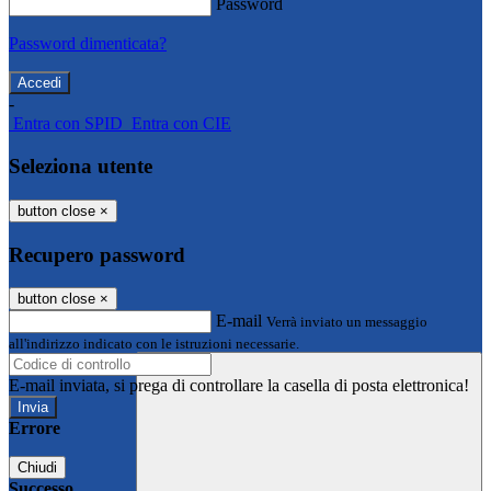
Password
Password dimenticata?
-
Entra con SPID
Entra con CIE
Seleziona utente
button close
×
Recupero password
button close
×
E-mail
Verrà inviato un messaggio
all'indirizzo indicato con le istruzioni necessarie.
E-mail inviata, si prega di controllare la casella di posta elettronica!
Errore
Chiudi
Successo