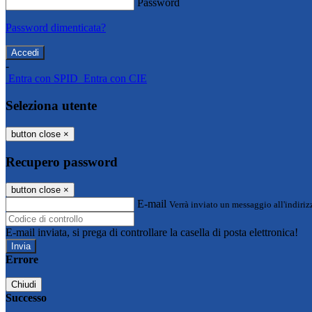
Password
Password dimenticata?
-
Entra con SPID
Entra con CIE
Seleziona utente
button close
×
Recupero password
button close
×
E-mail
Verrà inviato un messaggio all'indirizz
E-mail inviata, si prega di controllare la casella di posta elettronica!
Errore
Chiudi
Successo