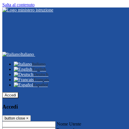
Salta al contenuto
Italiano
Italiano
English
Deutsch
Français
Español
Accedi
Accedi
button close
×
Nome Utente