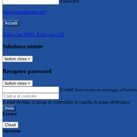
Password
Password dimenticata?
-
Entra con SPID
Entra con CIE
Seleziona utente
button close
×
Recupero password
button close
×
E-mail
Verrà inviato un messaggio all'indirizz
E-mail inviata, si prega di controllare la casella di posta elettronica!
Errore
Chiudi
Successo