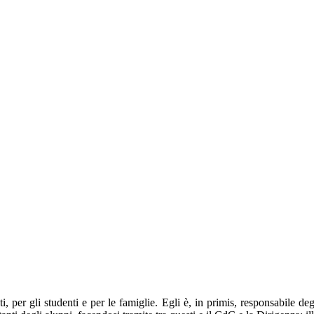
, per gli studenti e per le famiglie. Egli è, in primis, r
esponsabile degl