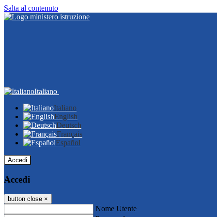
Salta al contenuto
Italiano
Italiano
English
Deutsch
Français
Español
Accedi
Accedi
button close
×
Nome Utente