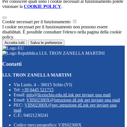
Per conoscere quali sono i cookie necessari al funzionamento potete
visionare la
COOKIE POLICY
.
Cookie necessari per il funzionamento
I cookie necessari per il funzionamento non possono essere
disabilitati. È possibile consultare l'elenco nella pagina della cookie
policy.
Accetta tutti
Salva le preferenze
I.I.S. TRON ZANELLA MARTINI
Contatti
I.I.S. TRON ZANELLA MARTINI
Via Luzio, 4 – 36015 Schio (VI)
Tel:
+39 0445 521715
Email:
info@liceischio.edu.it
Link per inviare una mail
Email:
VIIS02300X@istruzione.it
Link per inviare una mail
PEC:
VIIS02300X@pec.istruzione.it
Link per inviare una
mail
C.F.: 94021230241
Codice meccanografico: VIIS02300X