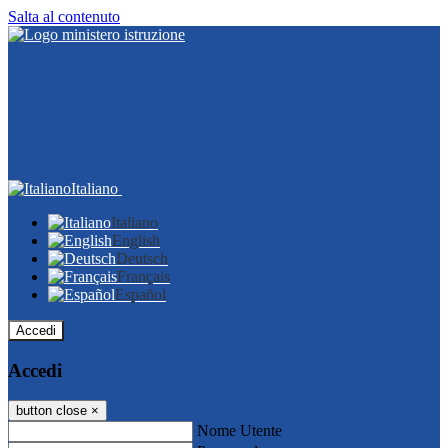
Salta al contenuto
Italiano
Italiano
English
Deutsch
Français
Español
Accedi
Accedi
button close
×
Nome Utente