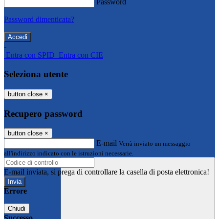
Password
Password dimenticata?
-
Entra con SPID
Entra con CIE
Seleziona utente
button close
×
Recupero password
button close
×
E-mail
Verrà inviato un messaggio
all'indirizzo indicato con le istruzioni necessarie.
E-mail inviata, si prega di controllare la casella di posta elettronica!
Errore
Chiudi
Successo