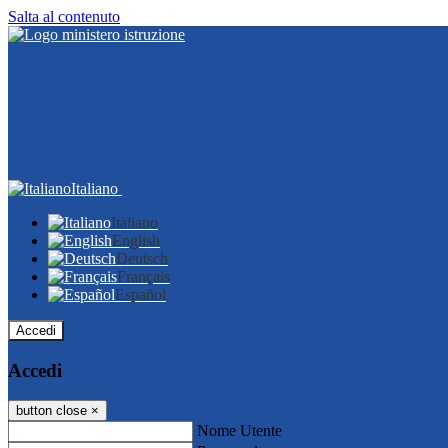
Salta al contenuto
Italiano
Italiano
English
Deutsch
Français
Español
Accedi
Accedi
button close
×
Nome Utente