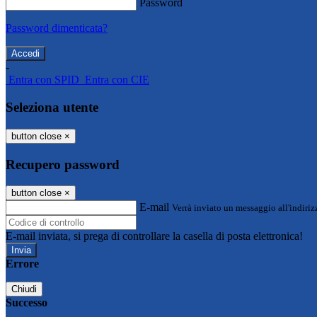
Password
Password dimenticata?
-
Entra con SPID
Entra con CIE
Seleziona utente
button close
×
Recupero password
button close
×
E-mail
Verrà inviato un messaggio all'indirizz
E-mail inviata, si prega di controllare la casella di posta elettronica!
Errore
Chiudi
Successo