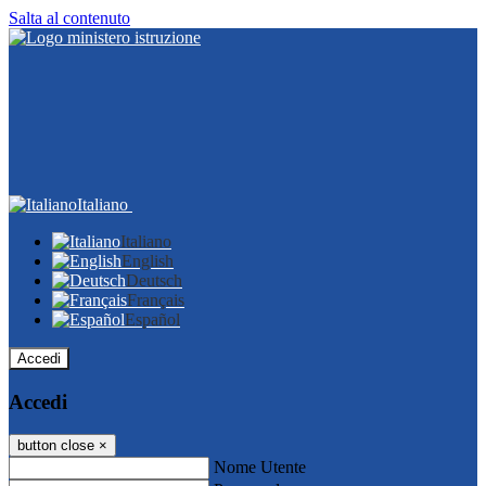
Salta al contenuto
Italiano
Italiano
English
Deutsch
Français
Español
Accedi
Accedi
button close
×
Nome Utente