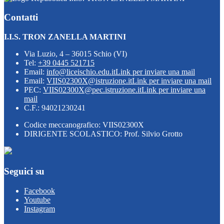
Contatti
I.I.S. TRON ZANELLA MARTINI
Via Luzio, 4 – 36015 Schio (VI)
Tel:
+39 0445 521715
Email:
info@liceischio.edu.it
Link per inviare una mail
Email:
VIIS02300X@istruzione.it
Link per inviare una mail
PEC:
VIIS02300X@pec.istruzione.it
Link per inviare una
mail
C.F.: 94021230241
Codice meccanografico: VIIS02300X
DIRIGENTE SCOLASTICO: Prof. Silvio Grotto
Seguici su
Facebook
Youtube
Instagram