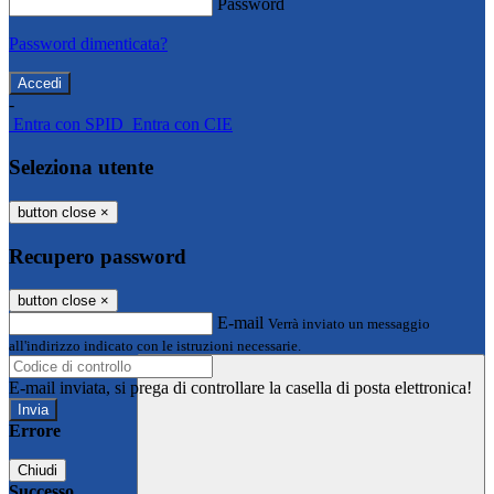
Password
Password dimenticata?
-
Entra con SPID
Entra con CIE
Seleziona utente
button close
×
Recupero password
button close
×
E-mail
Verrà inviato un messaggio
all'indirizzo indicato con le istruzioni necessarie.
E-mail inviata, si prega di controllare la casella di posta elettronica!
Errore
Chiudi
Successo