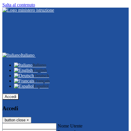
Salta al contenuto
Italiano
Italiano
English
Deutsch
Français
Español
Accedi
Accedi
button close
×
Nome Utente