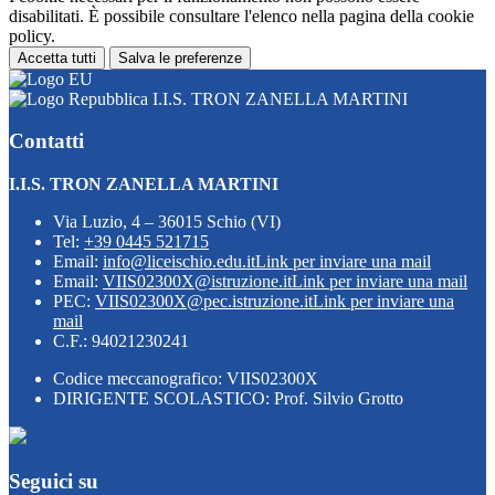
disabilitati. È possibile consultare l'elenco nella pagina della cookie
policy.
Accetta tutti
Salva le preferenze
I.I.S. TRON ZANELLA MARTINI
Contatti
I.I.S. TRON ZANELLA MARTINI
Via Luzio, 4 – 36015 Schio (VI)
Tel:
+39 0445 521715
Email:
info@liceischio.edu.it
Link per inviare una mail
Email:
VIIS02300X@istruzione.it
Link per inviare una mail
PEC:
VIIS02300X@pec.istruzione.it
Link per inviare una
mail
C.F.: 94021230241
Codice meccanografico: VIIS02300X
DIRIGENTE SCOLASTICO: Prof. Silvio Grotto
Seguici su