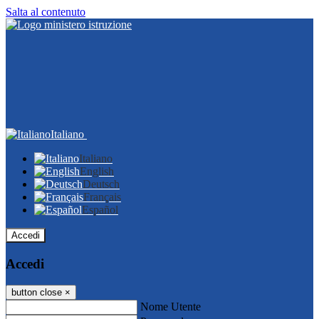
Salta al contenuto
Italiano
Italiano
English
Deutsch
Français
Español
Accedi
Accedi
button close
×
Nome Utente