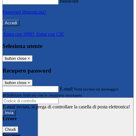
Password
Password dimenticata?
-
Entra con SPID
Entra con CIE
Seleziona utente
button close
×
Recupero password
button close
×
E-mail
Verrà inviato un messaggio
all'indirizzo indicato con le istruzioni necessarie.
E-mail inviata, si prega di controllare la casella di posta elettronica!
Errore
Chiudi
Successo