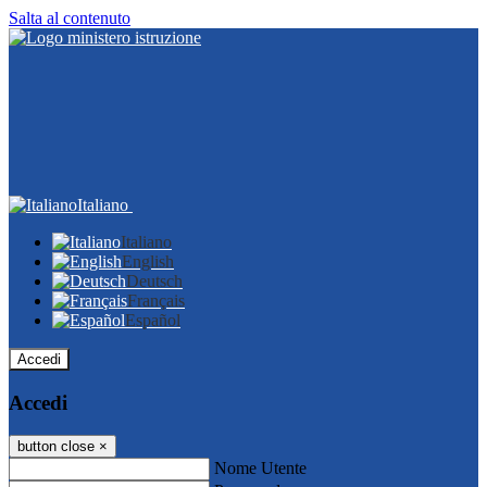
Salta al contenuto
Italiano
Italiano
English
Deutsch
Français
Español
Accedi
Accedi
button close
×
Nome Utente