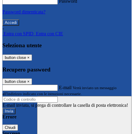
Password
Password dimenticata?
-
Entra con SPID
Entra con CIE
Seleziona utente
button close
×
Recupero password
button close
×
E-mail
Verrà inviato un messaggio
all'indirizzo indicato con le istruzioni necessarie.
E-mail inviata, si prega di controllare la casella di posta elettronica!
Errore
Chiudi
Successo