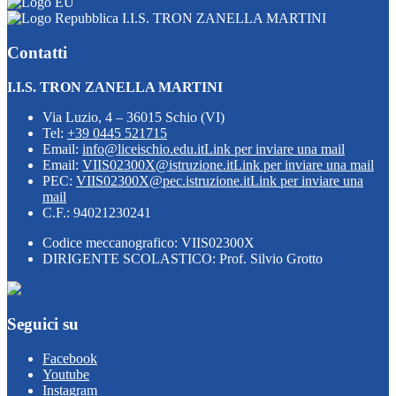
I.I.S. TRON ZANELLA MARTINI
Contatti
I.I.S. TRON ZANELLA MARTINI
Via Luzio, 4 – 36015 Schio (VI)
Tel:
+39 0445 521715
Email:
info@liceischio.edu.it
Link per inviare una mail
Email:
VIIS02300X@istruzione.it
Link per inviare una mail
PEC:
VIIS02300X@pec.istruzione.it
Link per inviare una
mail
C.F.: 94021230241
Codice meccanografico: VIIS02300X
DIRIGENTE SCOLASTICO: Prof. Silvio Grotto
Seguici su
Facebook
Youtube
Instagram