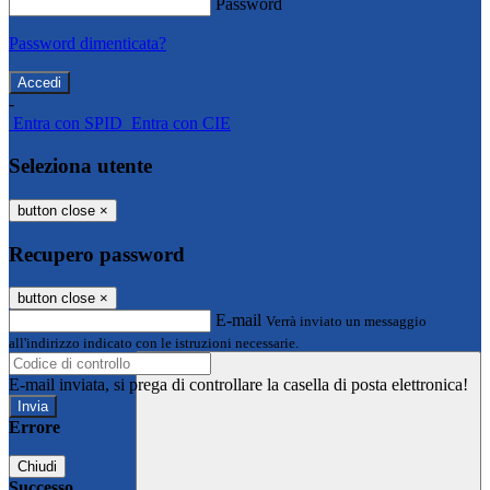
Password
Password dimenticata?
-
Entra con SPID
Entra con CIE
Seleziona utente
button close
×
Recupero password
button close
×
E-mail
Verrà inviato un messaggio
all'indirizzo indicato con le istruzioni necessarie.
E-mail inviata, si prega di controllare la casella di posta elettronica!
Errore
Chiudi
Successo