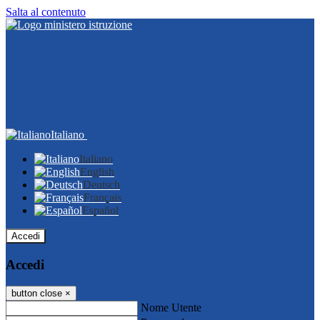
Salta al contenuto
Italiano
Italiano
English
Deutsch
Français
Español
Accedi
Accedi
button close
×
Nome Utente