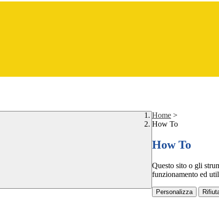
Home
>
How To
How To
Questo sito o gli stru
funzionamento ed utili 
Personalizza
Rifiuta