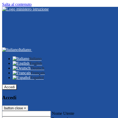
Salta al contenuto
Italiano
Italiano
English
Deutsch
Français
Español
Accedi
Accedi
button close
×
Nome Utente