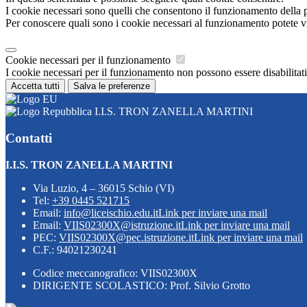
I cookie necessari sono quelli che consentono il funzionamento della pi
Per conoscere quali sono i cookie necessari al funzionamento potete v
Cookie necessari per il funzionamento
I cookie necessari per il funzionamento non possono essere disabilitati.
Accetta tutti
Salva le preferenze
I.I.S. TRON ZANELLA MARTINI
Contatti
I.I.S. TRON ZANELLA MARTINI
Via Luzio, 4 – 36015 Schio (VI)
Tel:
+39 0445 521715
Email:
info@liceischio.edu.it
Link per inviare una mail
Email:
VIIS02300X@istruzione.it
Link per inviare una mail
PEC:
VIIS02300X@pec.istruzione.it
Link per inviare una mail
C.F.: 94021230241
Codice meccanografico: VIIS02300X
DIRIGENTE SCOLASTICO: Prof. Silvio Grotto