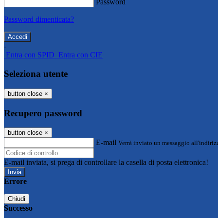
Password
Password dimenticata?
-
Entra con SPID
Entra con CIE
Seleziona utente
button close
×
Recupero password
button close
×
E-mail
Verrà inviato un messaggio all'indirizz
E-mail inviata, si prega di controllare la casella di posta elettronica!
Errore
Chiudi
Successo