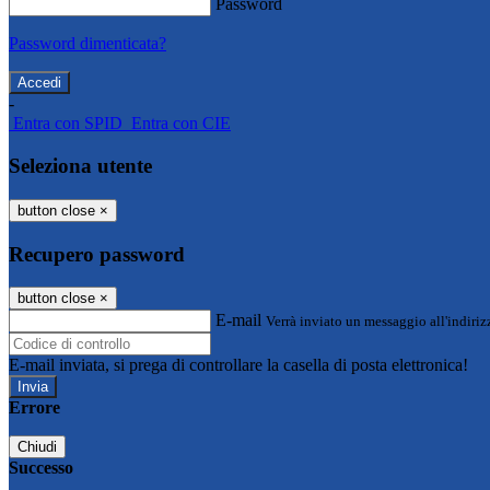
Password
Password dimenticata?
-
Entra con SPID
Entra con CIE
Seleziona utente
button close
×
Recupero password
button close
×
E-mail
Verrà inviato un messaggio all'indirizz
E-mail inviata, si prega di controllare la casella di posta elettronica!
Errore
Chiudi
Successo