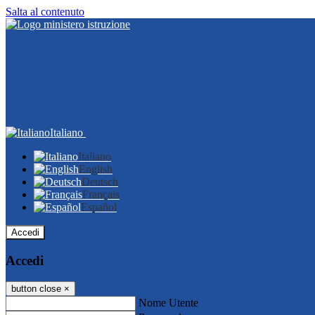
Salta al contenuto
Italiano
Italiano
English
Deutsch
Français
Español
Accedi
Accedi
button close
×
Nome Utente