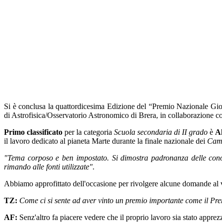
Si è conclusa la quattordicesima Edizione del “Premio Nazionale Giova
di Astrofisica/Osservatorio Astronomico di Brera, in collaborazione co
Primo classificato
per la categoria
Scuola secondaria di II grado
è
A
il lavoro dedicato al pianeta Marte durante la finale nazionale dei
Camp
"Tema corposo e ben impostato. Si dimostra padronanza delle conosce
rimando alle fonti utilizzate".
Abbiamo approfittato dell'occasione per rivolgere alcune domande al vi
TZ:
Come ci si sente ad aver vinto un premio importante come il Pre
AF:
Senz'altro fa piacere vedere che il proprio lavoro sia stato apprez