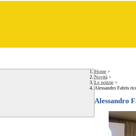
Home
>
Novità
>
Le notizie
>
Alessandro Fabris ric
Alessandro Fa