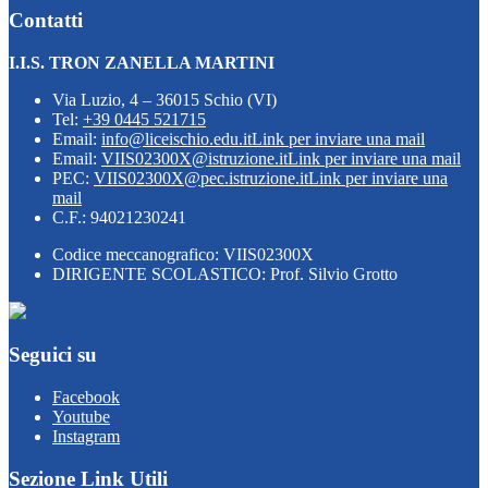
Contatti
I.I.S. TRON ZANELLA MARTINI
Via Luzio, 4 – 36015 Schio (VI)
Tel:
+39 0445 521715
Email:
info@liceischio.edu.it
Link per inviare una mail
Email:
VIIS02300X@istruzione.it
Link per inviare una mail
PEC:
VIIS02300X@pec.istruzione.it
Link per inviare una
mail
C.F.: 94021230241
Codice meccanografico: VIIS02300X
DIRIGENTE SCOLASTICO: Prof. Silvio Grotto
Seguici su
Facebook
Youtube
Instagram
Sezione Link Utili