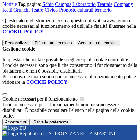
Notizie
Tag pagina:
Schio
Campus
Laboratorio
Teatrale
Company
Ketti
Grunchi
Teatro
Civico
Proposte culturali territorio
Questo sito o gli strumenti terzi da questo utilizzati si avvalgono di
cookie necessari al funzionamento ed utili alle finalità illustrate nella
COOKIE POLICY
.
Personalizza
Rifiuta tutti
i cookies
Accetta tutti
i cookies
Gestione cookie
In questa schermata è possibile scegliere quali cookie consentire.
I cookie necessari sono quelli che consentono il funzionamento della
piattaforma e non è possibile disabilitarli.
Per conoscere quali sono i cookie necessari al funzionamento potete
visionare la
COOKIE POLICY
.
Cookie necessari per il funzionamento
I cookie necessari per il funzionamento non possono essere
disabilitati. È possibile consultare l'elenco nella pagina della cookie
policy.
Accetta tutti
Salva le preferenze
I.I.S. TRON ZANELLA MARTINI