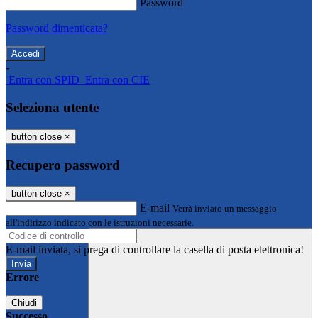
Password
Password dimenticata?
-
Entra con SPID
Entra con CIE
Seleziona utente
button close
×
Recupero password
button close
×
E-mail
Verrà inviato un messaggio
all'indirizzo indicato con le istruzioni necessarie.
E-mail inviata, si prega di controllare la casella di posta elettronica!
Errore
Chiudi
Successo