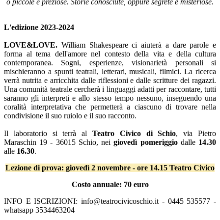
o piccole e preziose. Storie conosciute, oppure segrete e misteriose.
L'edizione 2023-2024
LOVE&LOVE.
William Shakespeare ci aiuterà a dare parole e
forma al tema dell'amore nel contesto della vita e della cultura
contemporanea. Sogni, esperienze, visionarietà personali si
mischieranno a spunti teatrali, letterari, musicali, filmici. La ricerca
verrà nutrita e arricchita dalle riflessioni e dalle scritture dei ragazzi.
Una comunità teatrale cercherà i linguaggi adatti per raccontare, tutti
saranno gli interpreti e allo stesso tempo nessuno, inseguendo una
coralità interpretativa che permetterà a ciascuno di trovare nella
condivisione il suo ruiolo e il suo racconto.
Il laboratorio si terrà al
Teatro Civico di Schio
, via Pietro
Maraschin 19 - 36015 Schio, nei
giovedì pomeriggio
dalle
14.30
alle
16.30
.
Lezione di prova: giovedì 2 novembre - ore 14.15 Teatro Civico
Costo annuale: 70 euro
INFO E ISCRIZIONI: info@teatrocivicoschio.it - 0445 535577 -
whatsapp 3534463204