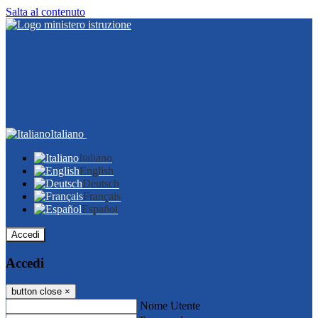
Salta al contenuto
Italiano
Italiano
English
Deutsch
Français
Español
Accedi
Accedi
button close
×
Nome Utente