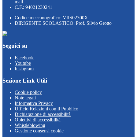
mail
C.F.: 94021230241
Codice meccanografico: VIIS02300X
DIRIGENTE SCOLASTICO: Prof. Silvio Grotto
Seguici su
Facebook
Youtube
Instagram
Sezione Link Utili
Cookie policy
Note legali
Informativa Privacy
Ufficio Relazioni con il Pubblico
Dichiarazione di accessibilità
Obiettivi di accessibilità
Whistleblowing
Gestione consensi cookie