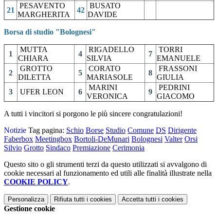
PESAVENTO
BUSATO
21
42
MARGHERITA
DAVIDE
Borsa di studio "Bolognesi"
MUTTA
RIGADELLO
TORRI
1
4
7
CHIARA
SILVIA
EMANUELE
GROTTO
CORATO
FRASSONI
2
5
8
DILETTA
MARIASOLE
GIULIA
MARINI
PEDRINI
3
UFER LEON
6
9
VERONICA
GIACOMO
A tutti i vincitori si porgono le più sincere congratulazioni!
Notizie
Tag pagina:
Schio
Borse
Studio
Comune
DS
Dirigente
Faberbox
Meetingbox
Bortoli-DeMunari
Bolognesi
Valter
Orsi
Silvio
Grotto
Sindaco
Premiazione
Cerimonia
Questo sito o gli strumenti terzi da questo utilizzati si avvalgono di
cookie necessari al funzionamento ed utili alle finalità illustrate nella
COOKIE POLICY
.
Personalizza
Rifiuta tutti
i cookies
Accetta tutti
i cookies
Gestione cookie