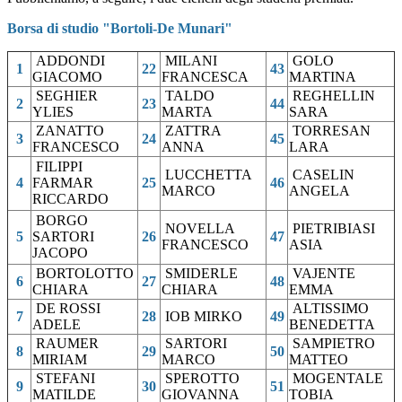
Borsa di studio "Bortoli-De Munari"
ADDONDI
MILANI
GOLO
1
22
43
GIACOMO
FRANCESCA
MARTINA
SEGHIER
TALDO
REGHELLIN
2
23
44
YLIES
MARTA
SARA
ZANATTO
ZATTRA
TORRESAN
3
24
45
FRANCESCO
ANNA
LARA
FILIPPI
LUCCHETTA
CASELIN
4
FARMAR
25
46
MARCO
ANGELA
RICCARDO
BORGO
NOVELLA
PIETRIBIASI
5
SARTORI
26
47
FRANCESCO
ASIA
JACOPO
BORTOLOTTO
SMIDERLE
VAJENTE
6
27
48
CHIARA
CHIARA
EMMA
DE ROSSI
ALTISSIMO
7
28
IOB MIRKO
49
ADELE
BENEDETTA
RAUMER
SARTORI
SAMPIETRO
8
29
50
MIRIAM
MARCO
MATTEO
STEFANI
SPEROTTO
MOGENTALE
9
30
51
MATILDE
GIOVANNA
TOBIA