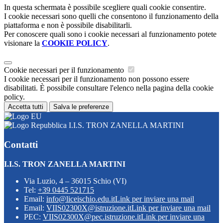
In questa schermata è possibile scegliere quali cookie consentire.
I cookie necessari sono quelli che consentono il funzionamento della
piattaforma e non è possibile disabilitarli.
Per conoscere quali sono i cookie necessari al funzionamento potete
visionare la
COOKIE POLICY
.
Cookie necessari per il funzionamento
I cookie necessari per il funzionamento non possono essere
disabilitati. È possibile consultare l'elenco nella pagina della cookie
policy.
Accetta tutti
Salva le preferenze
I.I.S. TRON ZANELLA MARTINI
Contatti
I.I.S. TRON ZANELLA MARTINI
Via Luzio, 4 – 36015 Schio (VI)
Tel:
+39 0445 521715
Email:
info@liceischio.edu.it
Link per inviare una mail
Email:
VIIS02300X@istruzione.it
Link per inviare una mail
PEC:
VIIS02300X@pec.istruzione.it
Link per inviare una