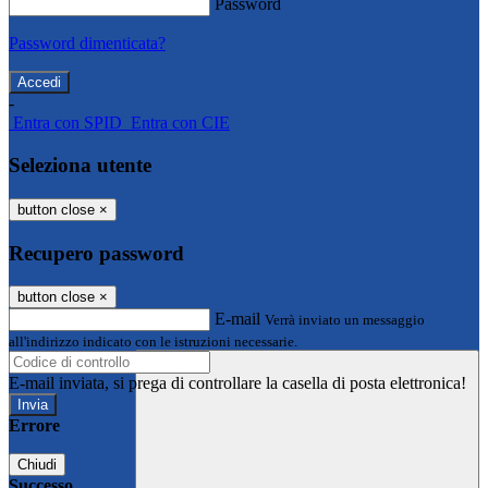
Password
Password dimenticata?
-
Entra con SPID
Entra con CIE
Seleziona utente
button close
×
Recupero password
button close
×
E-mail
Verrà inviato un messaggio
all'indirizzo indicato con le istruzioni necessarie.
E-mail inviata, si prega di controllare la casella di posta elettronica!
Errore
Chiudi
Successo