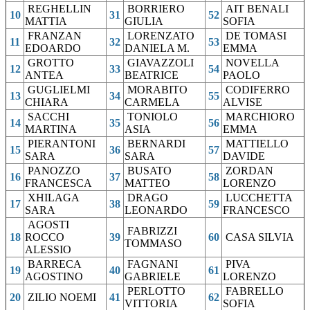
REGHELLIN
BORRIERO
AIT BENALI
10
31
52
MATTIA
GIULIA
SOFIA
FRANZAN
LORENZATO
DE TOMASI
11
32
53
EDOARDO
DANIELA M.
EMMA
GROTTO
GIAVAZZOLI
NOVELLA
12
33
54
ANTEA
BEATRICE
PAOLO
GUGLIELMI
MORABITO
CODIFERRO
13
34
55
CHIARA
CARMELA
ALVISE
SACCHI
TONIOLO
MARCHIORO
14
35
56
MARTINA
ASIA
EMMA
PIERANTONI
BERNARDI
MATTIELLO
15
36
57
SARA
SARA
DAVIDE
PANOZZO
BUSATO
ZORDAN
16
37
58
FRANCESCA
MATTEO
LORENZO
XHILAGA
DRAGO
LUCCHETTA
17
38
59
SARA
LEONARDO
FRANCESCO
AGOSTI
FABRIZZI
18
ROCCO
39
60
CASA SILVIA
TOMMASO
ALESSIO
BARRECA
FAGNANI
PIVA
19
40
61
AGOSTINO
GABRIELE
LORENZO
PERLOTTO
FABRELLO
20
ZILIO NOEMI
41
62
VITTORIA
SOFIA