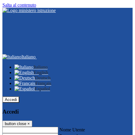
Salta al contenuto
Italiano
Italiano
English
Deutsch
Français
Español
Accedi
Accedi
button close
×
Nome Utente