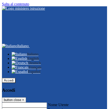
Salta al contenuto
Italiano
Italiano
English
Deutsch
Français
Español
Accedi
Accedi
button close
×
Nome Utente