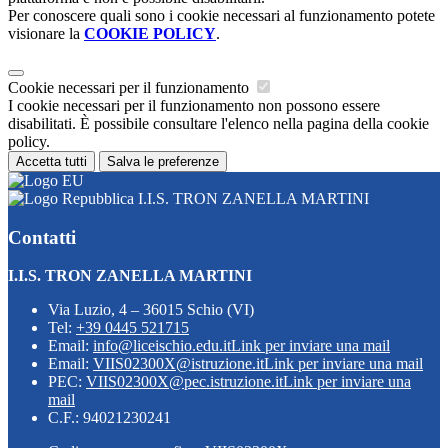
Per conoscere quali sono i cookie necessari al funzionamento potete
visionare la
COOKIE POLICY
.
Cookie necessari per il funzionamento
I cookie necessari per il funzionamento non possono essere
disabilitati. È possibile consultare l'elenco nella pagina della cookie
policy.
Accetta tutti
Salva le preferenze
I.I.S. TRON ZANELLA MARTINI
Contatti
I.I.S. TRON ZANELLA MARTINI
Via Luzio, 4 – 36015 Schio (VI)
Tel:
+39 0445 521715
Email:
info@liceischio.edu.it
Link per inviare una mail
Email:
VIIS02300X@istruzione.it
Link per inviare una mail
PEC:
VIIS02300X@pec.istruzione.it
Link per inviare una
mail
C.F.: 94021230241