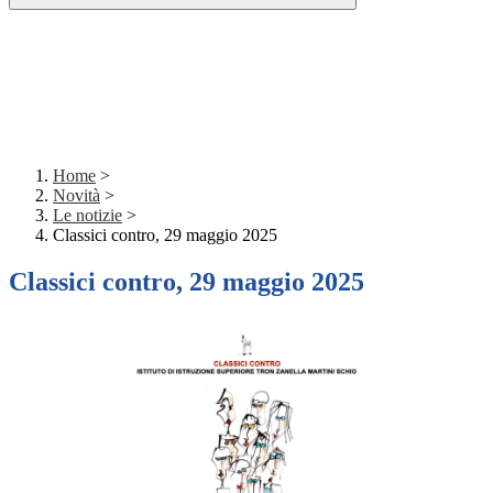
Home
>
Novità
>
Le notizie
>
Classici contro, 29 maggio 2025
Classici contro, 29 maggio 2025