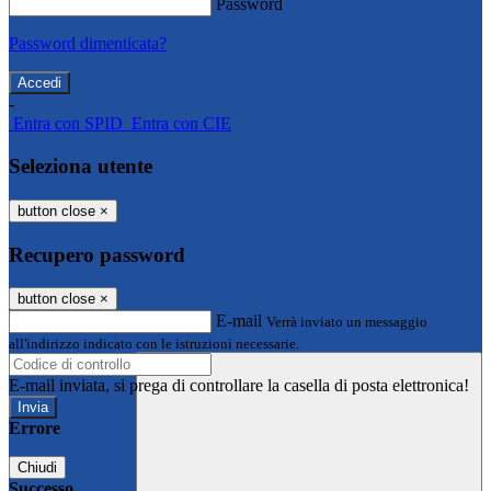
Password
Password dimenticata?
-
Entra con SPID
Entra con CIE
Seleziona utente
button close
×
Recupero password
button close
×
E-mail
Verrà inviato un messaggio
all'indirizzo indicato con le istruzioni necessarie.
E-mail inviata, si prega di controllare la casella di posta elettronica!
Errore
Chiudi
Successo