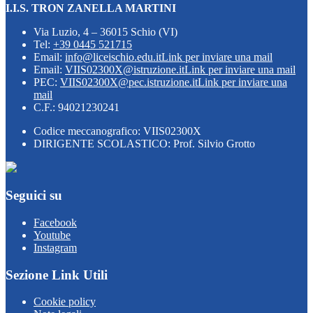
I.I.S. TRON ZANELLA MARTINI
Via Luzio, 4 – 36015 Schio (VI)
Tel:
+39 0445 521715
Email:
info@liceischio.edu.it
Link per inviare una mail
Email:
VIIS02300X@istruzione.it
Link per inviare una mail
PEC:
VIIS02300X@pec.istruzione.it
Link per inviare una
mail
C.F.: 94021230241
Codice meccanografico: VIIS02300X
DIRIGENTE SCOLASTICO: Prof. Silvio Grotto
Seguici su
Facebook
Youtube
Instagram
Sezione Link Utili
Cookie policy