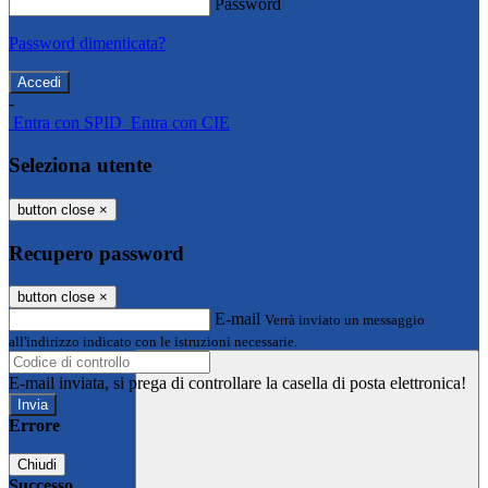
Password
Password dimenticata?
-
Entra con SPID
Entra con CIE
Seleziona utente
button close
×
Recupero password
button close
×
E-mail
Verrà inviato un messaggio
all'indirizzo indicato con le istruzioni necessarie.
E-mail inviata, si prega di controllare la casella di posta elettronica!
Errore
Chiudi
Successo