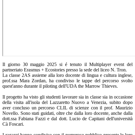
Il giorno 30 maggio 2025 si é tenuto il Multiplayer event del
partneriato Erasmus + Ecostories presso la sede del liceo N. Tron.
La classe 2AS assieme alla loro docente di lingua e cultura inglese,
prof.ssa Mara Zordan, ha condiviso le tappe del percorso svolto
quest'anno durante il piloting dell'UDA the Marrow Thieves.
Il progetto ha visto gli studenti lavorare sia in classe sia in occasione
della visita all'isola del Lazzaretto Nuovo a Venezia, subito dopo
aver concluso un percorso CLIL di scienze con il prof. Maurizio
Novello. Sono stati guidati, oltre che dalla loro docente, anche dalla
dott.ssa Fabiana Fazzi e dal dott. Lucio de Capitani dell'università
Cà Foscari.
I ragazzi hanno condiviso con il numeroso pubblico presente le loro