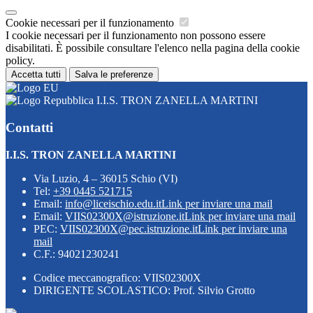
Cookie necessari per il funzionamento
I cookie necessari per il funzionamento non possono essere
disabilitati. È possibile consultare l'elenco nella pagina della cookie
policy.
Accetta tutti
Salva le preferenze
I.I.S. TRON ZANELLA MARTINI
Contatti
I.I.S. TRON ZANELLA MARTINI
Via Luzio, 4 – 36015 Schio (VI)
Tel:
+39 0445 521715
Email:
info@liceischio.edu.it
Link per inviare una mail
Email:
VIIS02300X@istruzione.it
Link per inviare una mail
PEC:
VIIS02300X@pec.istruzione.it
Link per inviare una
mail
C.F.: 94021230241
Codice meccanografico: VIIS02300X
DIRIGENTE SCOLASTICO: Prof. Silvio Grotto