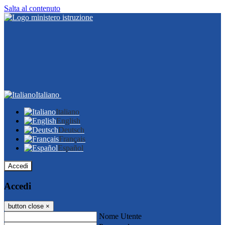
Salta al contenuto
Italiano
Italiano
English
Deutsch
Français
Español
Accedi
Accedi
button close
×
Nome Utente