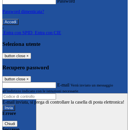
Password
Password dimenticata?
-
Entra con SPID
Entra con CIE
Seleziona utente
button close
×
Recupero password
button close
×
E-mail
Verrà inviato un messaggio
all'indirizzo indicato con le istruzioni necessarie.
E-mail inviata, si prega di controllare la casella di posta elettronica!
Errore
Chiudi
Successo