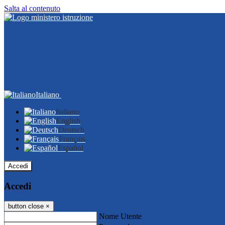
Salta al contenuto
Italiano
Italiano
English
Deutsch
Français
Español
Accedi
Accedi
button close
×
Nome Utente