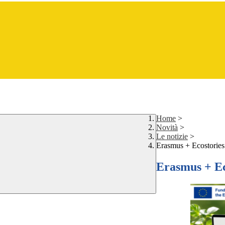
Home
>
Novità
>
Le notizie
>
Erasmus + Ecostories:
Erasmus + Ec