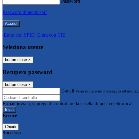
Password
Password dimenticata?
-
Entra con SPID
Entra con CIE
Seleziona utente
button close
×
Recupero password
button close
×
E-mail
Verrà inviato un messaggio all'indirizz
E-mail inviata, si prega di controllare la casella di posta elettronica!
Errore
Chiudi
Successo