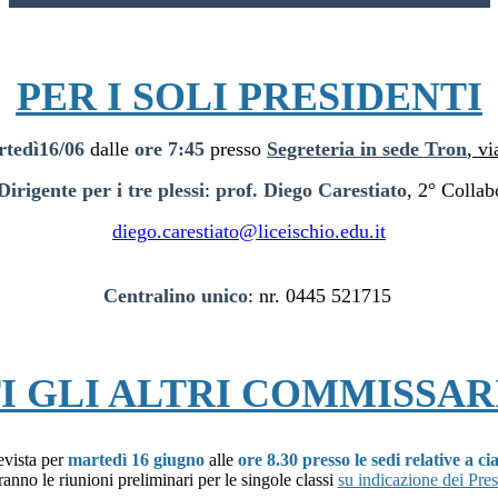
PER I SOLI PRESIDENTI
rtedì16/06
dalle
ore 7:45
presso
Segreteria in sede Tron
, v
Dirigente per i tre plessi
:
prof. Diego Carestiato
, 2° Collab
diego.carestiato@liceischio.edu.it
Centralino unico
:
nr. 0445 521715
I GLI ALTRI COMMISSAR
vista per
martedì 16 giugno
alle
ore 8.30 presso le sedi relative a 
anno le riunioni preliminari per le singole classi
su indicazione dei Pres