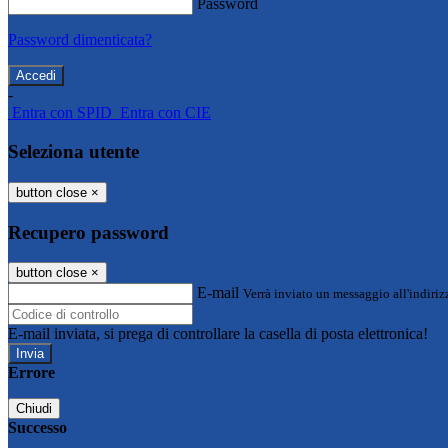
Password
Password dimenticata?
-
Entra con SPID
Entra con CIE
Seleziona utente
button close
×
Recupero password
button close
×
E-mail
Verrà inviato un messaggio all'indirizz
E-mail inviata, si prega di controllare la casella di posta elettronica!
Errore
Chiudi
Successo