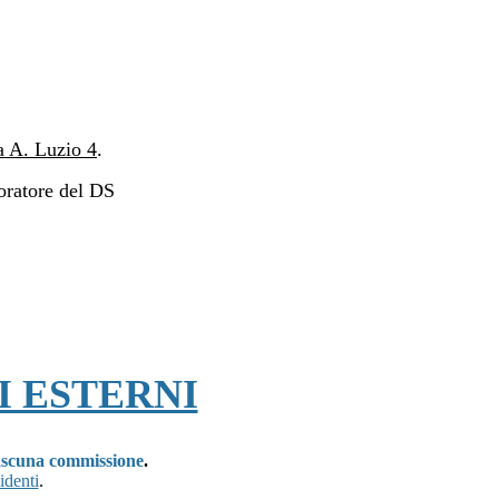
ia A. Luzio 4
.
oratore del DS
I ESTERNI
ciascuna commissione
.
identi
.