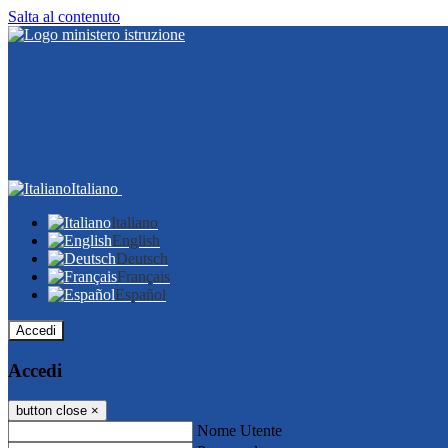
Salta al contenuto
Italiano
Italiano
English
Deutsch
Français
Español
Accedi
Accedi
button close
×
Nome Utente