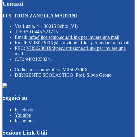
Contatti
I.I.S. TRON ZANELLA MARTINI
Via Luzio, 4 – 36015 Schio (VI)
Tel:
+39 0445 521715
Email:
info@liceischio.edu.it
Link per inviare una mail
Email:
VIIS02300X@istruzione.it
Link per inviare una mail
PEC:
VIIS02300X@pec.istruzione.it
Link per inviare una
mail
C.F.: 94021230241
Codice meccanografico: VIIS02300X
DIRIGENTE SCOLASTICO: Prof. Silvio Grotto
Seguici su
Facebook
Youtube
Instagram
Sezione Link Utili