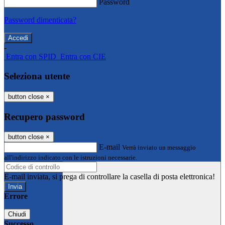
Password
Password dimenticata?
-
Entra con SPID
Entra con CIE
Seleziona utente
button close
×
Recupero password
button close
×
E-mail
Verrà inviato un messaggio
all'indirizzo indicato con le istruzioni necessarie.
E-mail inviata, si prega di controllare la casella di posta elettronica!
Errore
Chiudi
Successo