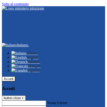
Salta al contenuto
Italiano
Italiano
English
Deutsch
Français
Español
Accedi
Accedi
button close
×
Nome Utente