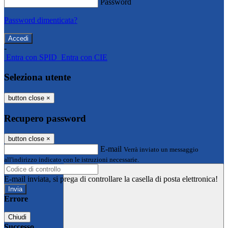
Password
Password dimenticata?
-
Entra con SPID
Entra con CIE
Seleziona utente
button close
×
Recupero password
button close
×
E-mail
Verrà inviato un messaggio
all'indirizzo indicato con le istruzioni necessarie.
E-mail inviata, si prega di controllare la casella di posta elettronica!
Errore
Chiudi
Successo