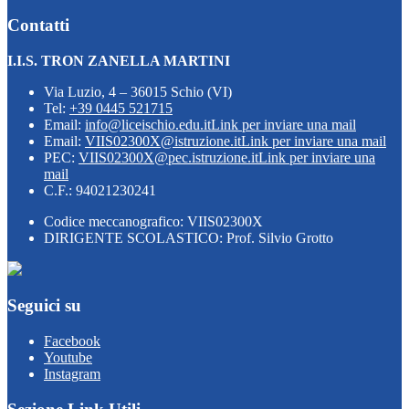
Contatti
I.I.S. TRON ZANELLA MARTINI
Via Luzio, 4 – 36015 Schio (VI)
Tel:
+39 0445 521715
Email:
info@liceischio.edu.it
Link per inviare una mail
Email:
VIIS02300X@istruzione.it
Link per inviare una mail
PEC:
VIIS02300X@pec.istruzione.it
Link per inviare una
mail
C.F.: 94021230241
Codice meccanografico: VIIS02300X
DIRIGENTE SCOLASTICO: Prof. Silvio Grotto
Seguici su
Facebook
Youtube
Instagram