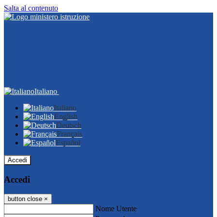
Salta al contenuto
Italiano
Italiano
English
Deutsch
Français
Español
Accedi
Accedi
button close
×
Nome Utente