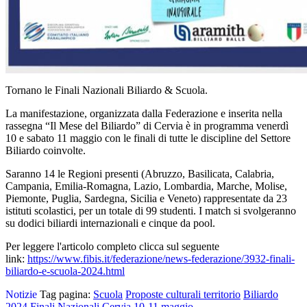
Tornano le Finali Nazionali Biliardo & Scuola.
La manifestazione, organizzata dalla Federazione e inserita nella
rassegna “Il Mese del Biliardo” di Cervia è in programma venerdì
10 e sabato 11 maggio con le finali di tutte le discipline del Settore
Biliardo coinvolte.
Saranno 14 le Regioni presenti (Abruzzo, Basilicata, Calabria,
Campania, Emilia-Romagna, Lazio, Lombardia, Marche, Molise,
Piemonte, Puglia, Sardegna, Sicilia e Veneto) rappresentate da 23
istituti scolastici, per un totale di 99 studenti. I match si svolgeranno
su dodici biliardi internazionali e cinque da pool.
Per leggere l'articolo completo clicca sul seguente
link:
https://www.fibis.it/federazione/news-federazione/3932-finali-
biliardo-e-scuola-2024.html
Notizie
Tag pagina:
Scuola
Proposte culturali territorio
Biliardo
2024
Finali
Nazionali
Cervia
10-11 maggio