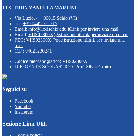
I.I.S. TRON ZANELLA MARTINI
Via Luzio, 4 – 36015 Schio (VI)
Tel:
+39 0445 521715
Email:
info@liceischio.edu.it
Link per inviare una mail
Email:
VIIS02300X@istruzione.it
Link per inviare una mail
PEC:
VIIS02300X@pec.istruzione.it
Link per inviare una
mail
C.F.: 94021230241
Codice meccanografico: VIIS02300X
DIRIGENTE SCOLASTICO: Prof. Silvio Grotto
Seguici su
Facebook
Youtube
Instagram
Sezione Link Utili
Cookie policy