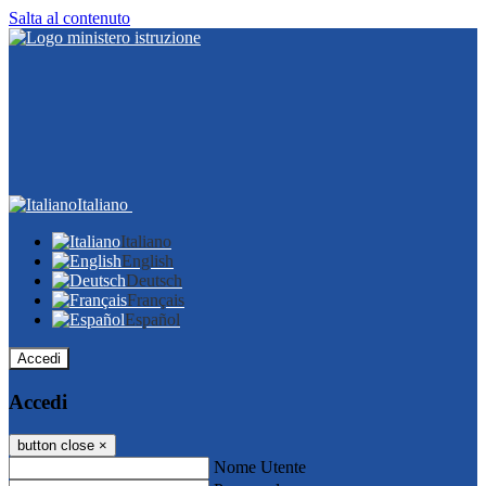
Salta al contenuto
Italiano
Italiano
English
Deutsch
Français
Español
Accedi
Accedi
button close
×
Nome Utente