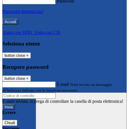
Password
Password dimenticata?
-
Entra con SPID
Entra con CIE
Seleziona utente
button close
×
Recupero password
button close
×
E-mail
Verrà inviato un messaggio
all'indirizzo indicato con le istruzioni necessarie.
E-mail inviata, si prega di controllare la casella di posta elettronica!
Errore
Chiudi
Successo