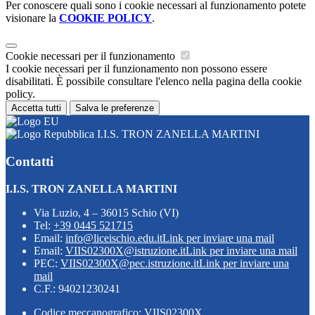
Per conoscere quali sono i cookie necessari al funzionamento potete
visionare la
COOKIE POLICY
.
Cookie necessari per il funzionamento
I cookie necessari per il funzionamento non possono essere
disabilitati. È possibile consultare l'elenco nella pagina della cookie
policy.
Accetta tutti
Salva le preferenze
I.I.S. TRON ZANELLA MARTINI
Contatti
I.I.S. TRON ZANELLA MARTINI
Via Luzio, 4 – 36015 Schio (VI)
Tel:
+39 0445 521715
Email:
info@liceischio.edu.it
Link per inviare una mail
Email:
VIIS02300X@istruzione.it
Link per inviare una mail
PEC:
VIIS02300X@pec.istruzione.it
Link per inviare una
mail
C.F.: 94021230241
Codice meccanografico: VIIS02300X