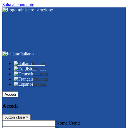
Salta al contenuto
Italiano
Italiano
English
Deutsch
Français
Español
Accedi
Accedi
button close
×
Nome Utente