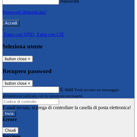
Password
Password dimenticata?
-
Entra con SPID
Entra con CIE
Seleziona utente
button close
×
Recupero password
button close
×
E-mail
Verrà inviato un messaggio
all'indirizzo indicato con le istruzioni necessarie.
E-mail inviata, si prega di controllare la casella di posta elettronica!
Errore
Chiudi
Successo