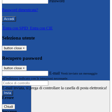
Password
Password dimenticata?
-
Entra con SPID
Entra con CIE
Seleziona utente
button close
×
Recupero password
button close
×
E-mail
Verrà inviato un messaggio
all'indirizzo indicato con le istruzioni necessarie.
E-mail inviata, si prega di controllare la casella di posta elettronica!
Errore
Chiudi
Successo