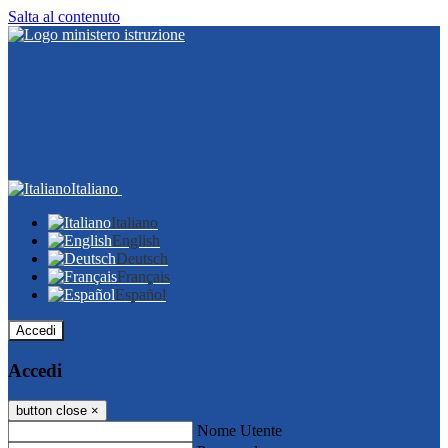
Salta al contenuto
Italiano
Italiano
English
Deutsch
Français
Español
Accedi
Accedi
button close
×
Nome Utente