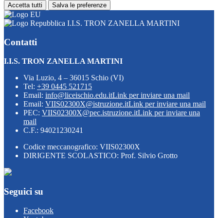
Accetta tutti
Salva le preferenze
I.I.S. TRON ZANELLA MARTINI
Contatti
I.I.S. TRON ZANELLA MARTINI
Via Luzio, 4 – 36015 Schio (VI)
Tel:
+39 0445 521715
Email:
info@liceischio.edu.it
Link per inviare una mail
Email:
VIIS02300X@istruzione.it
Link per inviare una mail
PEC:
VIIS02300X@pec.istruzione.it
Link per inviare una
mail
C.F.: 94021230241
Codice meccanografico: VIIS02300X
DIRIGENTE SCOLASTICO: Prof. Silvio Grotto
Seguici su
Facebook