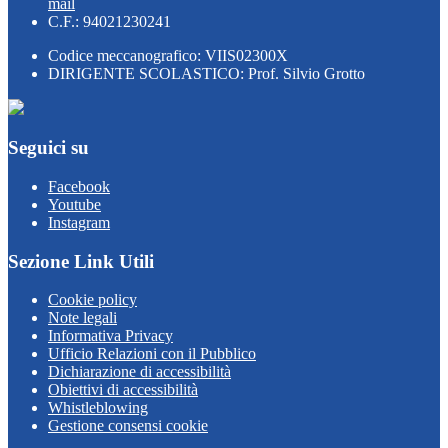
mail
C.F.: 94021230241
Codice meccanografico: VIIS02300X
DIRIGENTE SCOLASTICO: Prof. Silvio Grotto
Seguici su
Facebook
Youtube
Instagram
Sezione Link Utili
Cookie policy
Note legali
Informativa Privacy
Ufficio Relazioni con il Pubblico
Dichiarazione di accessibilità
Obiettivi di accessibilità
Whistleblowing
Gestione consensi cookie