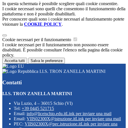
In questa schermata è possibile scegliere quali cookie consentire.
I cookie necessari sono quelli che consentono il funzionamento della
piattaforma e non è possibile disabilitarli.
Per conoscere quali sono i cookie necessari al funzionamento potete
visionare la
COOKIE POLICY
.
Cookie necessari per il funzionamento
I cookie necessari per il funzionamento non possono essere
disabilitati. È possibile consultare l'elenco nella pagina della cookie
policy.
Accetta tutti
Salva le preferenze
I.I.S. TRON ZANELLA MARTINI
Contatti
I.I.S. TRON ZANELLA MARTINI
Via Luzio, 4 – 36015 Schio (VI)
Tel:
+39 0445 521715
Email:
info@liceischio.edu.it
Link per inviare una mail
Email:
VIIS02300X@istruzione.it
Link per inviare una mail
PEC:
VIIS02300X@pec.istruzione.it
Link per inviare una