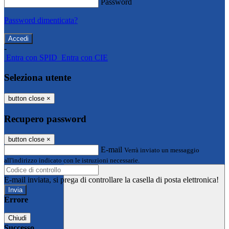
Password
Password dimenticata?
-
Entra con SPID
Entra con CIE
Seleziona utente
button close
×
Recupero password
button close
×
E-mail
Verrà inviato un messaggio
all'indirizzo indicato con le istruzioni necessarie.
E-mail inviata, si prega di controllare la casella di posta elettronica!
Errore
Chiudi
Successo