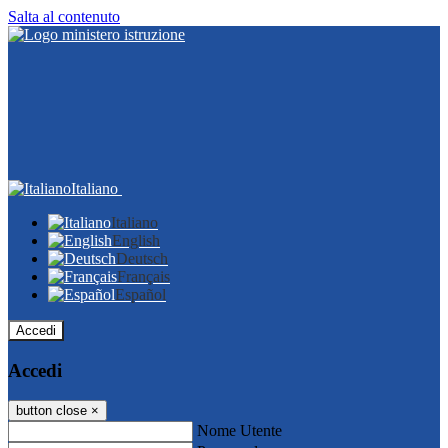
Salta al contenuto
Italiano
Italiano
English
Deutsch
Français
Español
Accedi
Accedi
button close
×
Nome Utente